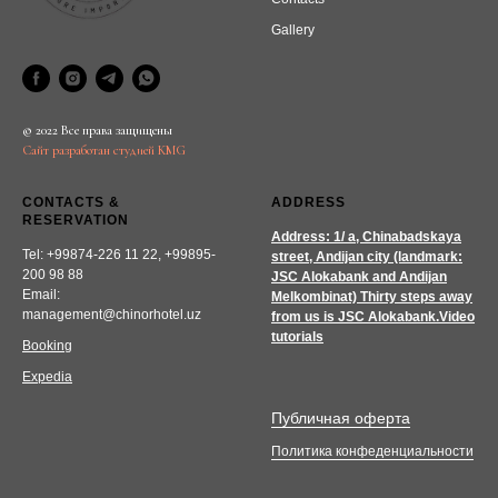
Gallery
© 2022 Все права защищены
Сайт разработан студией KMG
CONTACTS &
ADDRESS
RESERVATION
Address: 1/ a, Chinabadskaya
Tel: +99874-226 11 22, +99895-
street, Andijan city (landmark:
200 98 88
JSC Alokabank and Andijan
Email:
Melkombinat) Thirty steps away
management@chinorhotel.uz
from us is JSC Alokabank.Video
tutorials
Booking
Expedia
Публичная оферта
Политика конфеденциальности