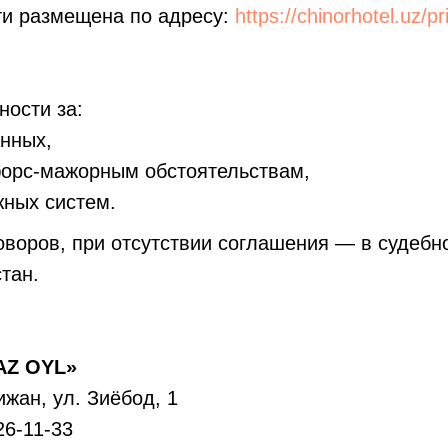
и размещена по адресу:
https://chinorhotel.uz/pr
ности за:
нных,
форс-мажорным обстоятельствам,
жных систем.
оворов, при отсутствии соглашения — в судебн
тан.
AZ OYL»
ижан, ул. Зиёбод, 1
26-11-33