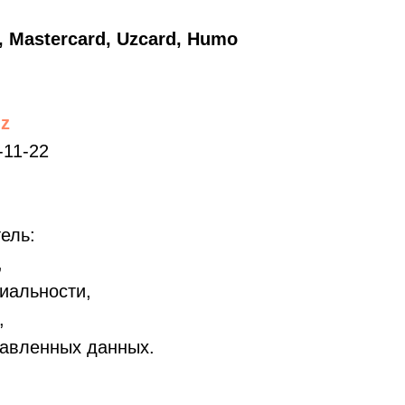
, Mastercard, Uzcard, Humo
z
-11-22
ель:
,
иальности,
,
тавленных данных.