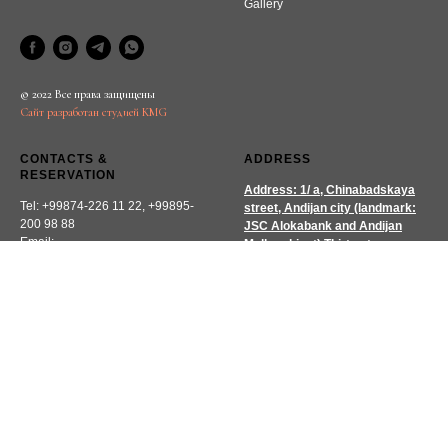
Gallery
© 2022 Все права защищены
Сайт разработан студией KMG
CONTACTS &
ADDRESS
RESERVATION
Address: 1/ a, Chinabadskaya
Tel: +99874-226 11 22, +99895-
street, Andijan city (landmark:
200 98 88
JSC Alokabank and Andijan
Email:
Melkombinat) Thirty steps away
management@chinorhotel.uz
from us is JSC Alokabank.Video
tutorials
Booking
Expedia
Публичная оферта
Политика конфеденциальности