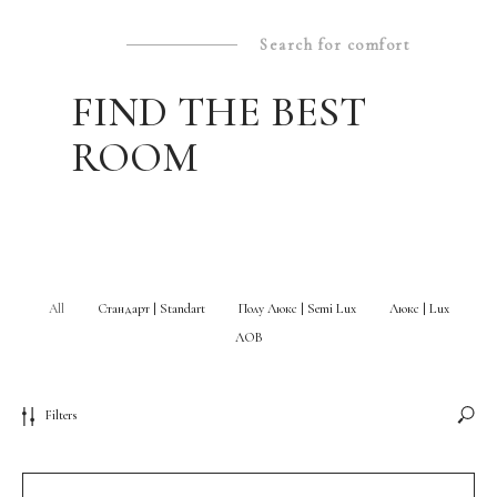
Search for comfort
FIND THE BEST
ROOM
All
Стандарт | Standart
Полу Люкс | Semi Lux
Люкс | Lux
ЛОВ
Filters